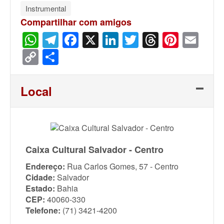
Instrumental
Compartilhar com amigos
WhatsApp
Telegram
Facebook
X
LinkedIn
Twitter
Threads
Pinter
Ema
Copy
Share
Link
Local
Caixa Cultural Salvador - Centro
Endereço:
Rua Carlos Gomes, 57 - Centro
Cidade:
Salvador
Estado:
Bahia
CEP:
40060-330
Telefone:
(71) 3421-4200