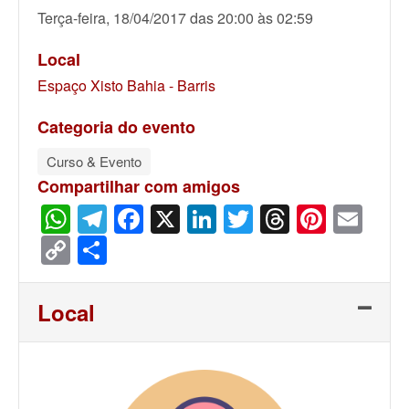
Terça-feira, 18/04/2017 das 20:00 às 02:59
Local
Espaço Xisto Bahia - Barris
Categoria do evento
Curso & Evento
Compartilhar com amigos
WhatsApp
Telegram
Facebook
X
LinkedIn
Twitter
Threads
Pinter
Ema
Copy
Share
Link
Local