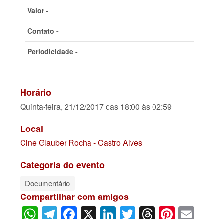
Valor -
Contato -
Periodicidade -
Horário
Quinta-feira, 21/12/2017 das 18:00 às 02:59
Local
Cine Glauber Rocha - Castro Alves
Categoria do evento
Documentário
Compartilhar com amigos
WhatsApp
Telegram
Facebook
X
LinkedIn
Twitter
Threads
Pinter
Ema