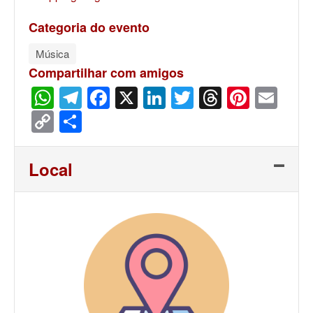
Categoria do evento
Música
Compartilhar com amigos
WhatsApp
Telegram
Facebook
X
LinkedIn
Twitter
Threads
Pinter
Ema
Copy
Share
Link
Local