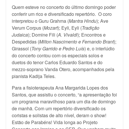
Quem esteve no concerto do último domingo poder
conferir um rico e diversificado repertório. O coro
interpretou o Guru Grahma (
Mantra Hindu
); Ave
Verum Corpus (
Mozart
); Eyli, Eyli (
Tradição
Judaica
); Domine Fili (
A. Vivaldi
); Encontros e
Despedidas (
Milton Nascimento e Fernando Brant
);
Girassol (
Tony Garrido e Pedro Luís
) e, o interlúdio
do concerto contou com os especiais solos e
duetos do tenor Carlos Eduardo Santos e do
mezzo-soprano Vanda Otero, acompanhados pela
pianista Kadija Teles.
Para a fisioterapeuta Ana Margarida Lopes dos
Santos, que assistiu o concerto, “a apresentação foi
um programa maravilhoso para um dia de domingo
de manhã. Com um repertório diversificado os
coristas e solistas de alto nível, deram o show!
Estão de Parabéns! Vida longa ao Projeto