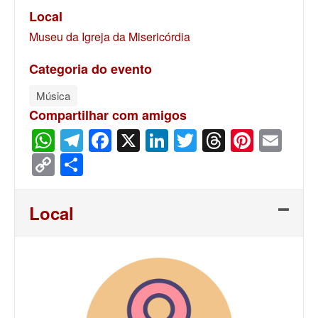
Local
Museu da Igreja da Misericórdia
Categoria do evento
Música
Compartilhar com amigos
WhatsApp
Telegram
Facebook
X
LinkedIn
Twitter
Threads
Pinter
Ema
Copy
Share
Link
Local