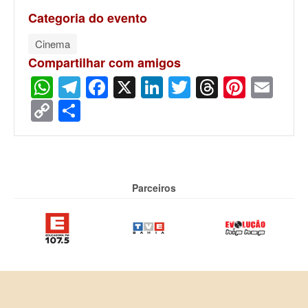
Categoria do evento
Cinema
Compartilhar com amigos
WhatsApp
Telegram
Facebook
X
LinkedIn
Twitter
Threads
Pinter
Ema
Copy
Share
Link
Parceiros