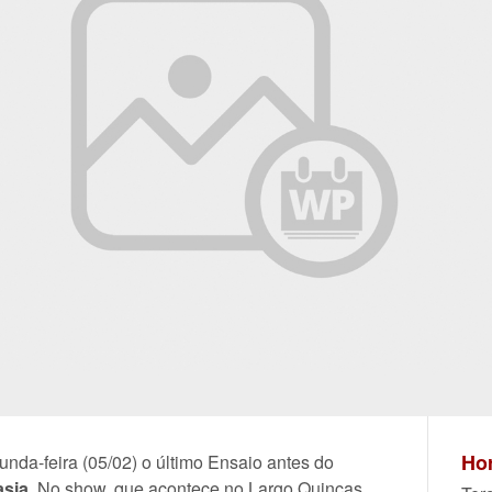
Hor
unda-feira (05/02) o último Ensaio antes do
asia
. No show, que acontece no Largo Quincas