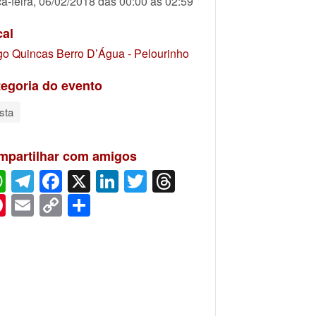
ça-feira, 06/02/2018 das 00:00 às 02:59
cal
go Quincas Berro D’Água - Pelourinho
egoria do evento
sta
mpartilhar com amigos
WhatsApp
Telegram
Facebook
X
LinkedIn
Twitter
Threads
Pinterest
Email
Copy
Share
Link