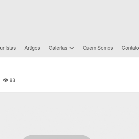
unistas
Artigos
Galerias
Quem Somos
Contat
88