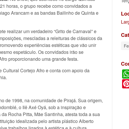
Ter
e 21 horas, o grupo recebe como convidados a
hiago Arancam e as bandas Bailinho de Quinta e
Lo
Lar
e realizar um verdadeiro “Grito de Carnaval” e
Cat
mposições, mescladas a releituras de clássicos da
romovendo experiências estéticas que vão unir
Fe
mesmo espetáculo. Os convidados irão se
Afro proporcionando uma grande festa.
Co
 Cultural Cortejo Afro e conta com apoio da
hia.
lho de 1998, na comunidade de Pirajá. Sua origem,
andomblé, o Ilê Axé Oyá, sob a inspiração e
ia da Rocha Pitta, Mãe Santinha, atesta toda a sua
tituição idealizada pelo artista plástico Alberto
ve trabalhos ligados à estética e à cultura