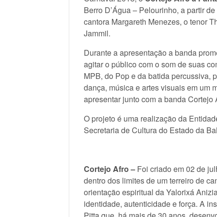
Berro D’Água – Pelourinho, a partir d
cantora Margareth Menezes, o tenor T
Jammil.
Durante a apresentação a banda promet
agitar o público com o som de suas co
MPB, do Pop e da batida percussiva, p
dança, música e artes visuais em um 
apresentar junto com a banda Cortejo 
O projeto é uma realização da Entidade
Secretaria de Cultura do Estado da Ba
Cortejo Afro –
Foi criado em 02 de ju
dentro dos limites de um terreiro de c
orientação espiritual da Yalorixá Aniz
identidade, autenticidade e força. A ins
Pitta que, há mais de 30 anos, desenvol