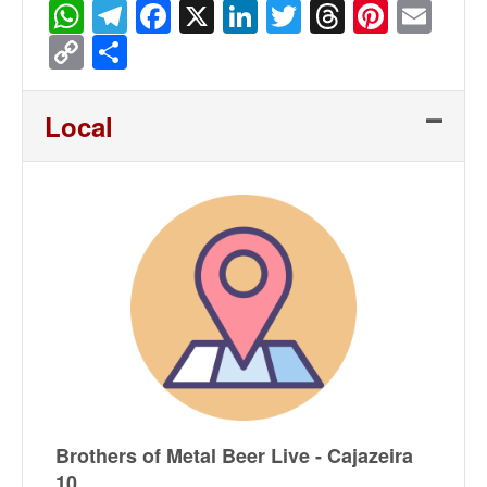
WhatsApp
Telegram
Facebook
X
LinkedIn
Twitter
Threads
Pinter
Ema
Copy
Share
Link
Local
Brothers of Metal Beer Live - Cajazeira
10