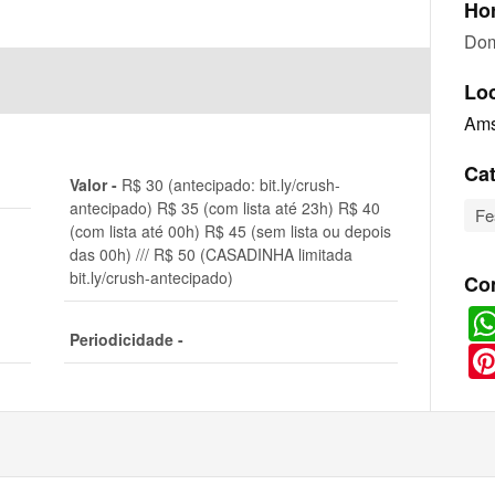
Hor
Dom
Lo
Ams
Cat
Valor -
R$ 30 (antecipado: bit.ly/crush-
antecipado) R$ 35 (com lista até 23h) R$ 40
Fe
(com lista até 00h) R$ 45 (sem lista ou depois
das 00h) /// R$ 50 (CASADINHA limitada
bit.ly/crush-antecipado)
Co
Periodicidade -