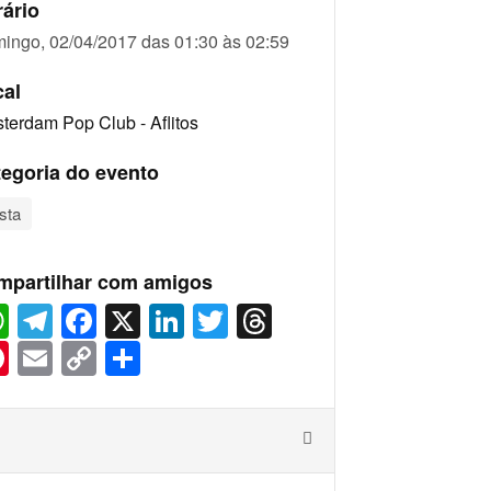
ário
ingo, 02/04/2017 das 01:30 às 02:59
cal
terdam Pop Club - Aflitos
egoria do evento
sta
mpartilhar com amigos
WhatsApp
Telegram
Facebook
X
LinkedIn
Twitter
Threads
Pinterest
Email
Copy
Share
Link