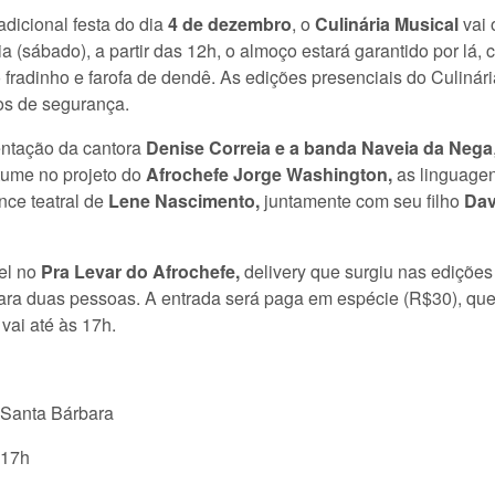
icional festa do dia
4 de dezembro
, o
Culinária Musical
vai 
a (sábado), a partir das 12h, o almoço estará garantido por lá
 fradinho e farofa de dendê. As edições presenciais do Culinár
os de segurança.
entação da cantora
Denise Correia e a banda Naveia da Nega
tume no projeto do
Afrochefe Jorge Washington,
as linguagen
nce teatral de
Lene Nascimento,
juntamente com seu filho
Dav
el no
Pra Levar do Afrochefe,
delivery que surgiu nas edições v
ra duas pessoas. A entrada será paga em espécie (R$30), que d
vai até às 17h.
 Santa Bárbara
 17h