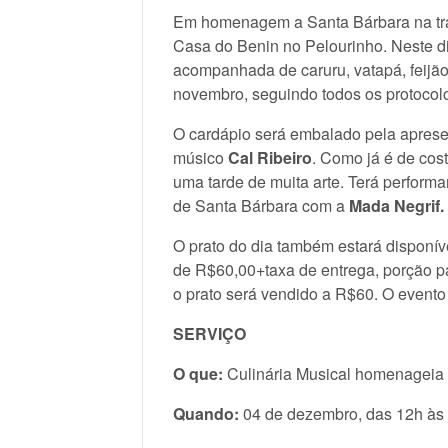
Em homenagem a Santa Bárbara na trad
Casa do Benin no Pelourinho. Neste di
acompanhada de caruru, vatapá, feijão
novembro, seguindo todos os protocol
O cardápio será embalado pela apres
músico
Cal Ribeiro
. Como já é de cos
uma tarde de muita arte. Terá performa
de Santa Bárbara com a
Mada Negrif.
O prato do dia também estará disponív
de R$60,00+taxa de entrega, porção pa
o prato será vendido a R$60. O evento 
SERVIÇO
O que:
Culinária Musical homenageia
Quando:
04 de dezembro, das 12h às