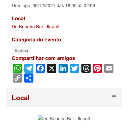
Domingo, 05/12/2021 das 16:00 às 02:59
Local
De Bobeira Bar - Itapuã
Categoria do evento
Samba
Compartilhar com amigos
WhatsApp
Telegram
Facebook
X
LinkedIn
Twitter
Threads
Pinter
Ema
Copy
Share
Link
Local