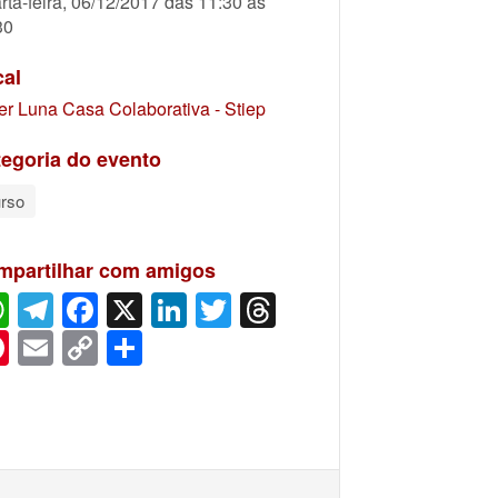
rta-feira, 06/12/2017 das 11:30 às
30
cal
er Luna Casa Colaborativa - Stiep
egoria do evento
rso
mpartilhar com amigos
WhatsApp
Telegram
Facebook
X
LinkedIn
Twitter
Threads
Pinterest
Email
Copy
Share
Link