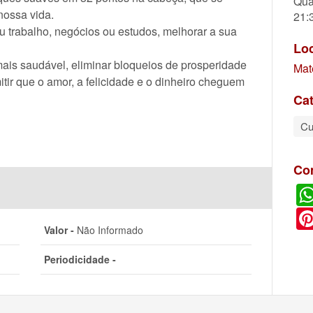
Qua
nossa vida.
21:
u trabalho, negócios ou estudos, melhorar a sua
Lo
mais saudável, eliminar bloqueios de prosperidade
Mat
itir que o amor, a felicidade e o dinheiro cheguem
Cat
Cu
Co
Valor -
Não Informado
Periodicidade -