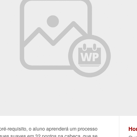
Hor
ré-requisito, o aluno aprenderá um processo
oques suaves em 32 pontos na cabeça, que se