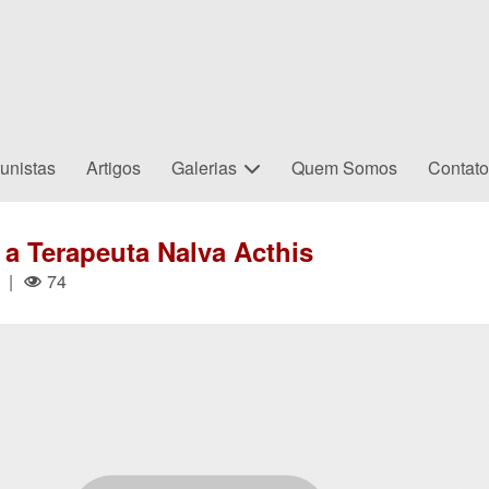
unistas
Artigos
Galerias
Quem Somos
Contat
a Terapeuta Nalva Acthis
|
74