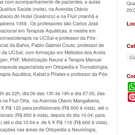
ras com acompanhamento de pacientes, e aulas
Qua
Qualitus Saúde (noite), na Avenida Otávio
20:
bsolo do Hotel Oceânico) e na Fluir (manhã e
Lo
gabeira 1059 . Os professores são Carlos José
nacional em Terapias Aquáticas, é mestre em
rocinesioterapia na UCSal e professor da Pós-
al da Bahia; Pablo Gabriel Couto, professor de
Cat
o da UCSal, com formação em Métodos dos Anéis
Cu
gan, PNF, Mobilização Neural e Terapia Manual
terapeuta especialista em Ortopedia e Trumatologia,
apia Aquática, Kabat e Pilates e professor da Pós-
Co
8h às 22h, dia 06 das 13h às 18h e dia 07.05, das
a na Fluir Orla, na Avenida Otavio Mangabeira,
X R$ 120 para profissionais (R$ 600 à vista), até o
ionais (R$ 650 à vista), depois do dia 10.04; para
) até o dia 10.04 e de 5 X R$ 116 (R$ 600 à vista),
icações nas áreas de Ortopedia a Neurologia,