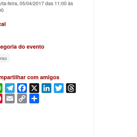
rta-feira, 05/04/2017 das 11:00 às
00
cal
egoria do evento
rso
mpartilhar com amigos
WhatsApp
Telegram
Facebook
X
LinkedIn
Twitter
Threads
Pinterest
Email
Copy
Share
Link