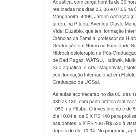
Aquática, com carga horária de 36 ho
realizadas nos dias 05, 06 e 07.05 na 
Mangabeira, 4099, Jardim Armação (su
tarde), na Pituba, Avenida Otávio Man
Vidal Euzébio, que tem formação inter
Ciências da Família, professor de Hid
Graduação em Neuro na Faculdade Soci
Hidrocinesioterapia na Pós-Graduaçã
de Bad Ragaz, WATSU, Halliwik, Mulli
Sub-aquática; e Artur Magnavita, fisio
com formação internacional em Fisioter
Graduação da UCSal.
As aulas acontecerão no dia 05, das 1
08h às 18h, com parte prática realizad
1059, na Pituba. O investimento é de 5 
dia 10.04 e de 5 X R$ 140 para profiss
estudantes, 5 X R$ 106 (R$ 530 à vista
depois do dia 10.04. No programa, apl