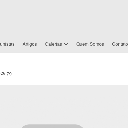
unistas
Artigos
Galerias
Quem Somos
Contat
79