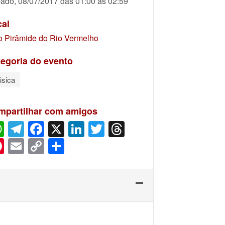
ado, 08/07/2017 das 01:00 às 02:59
cal
o Pirâmide do Rio Vermelho
egoria do evento
sica
mpartilhar com amigos
WhatsApp
Telegram
Facebook
X
LinkedIn
Twitter
Threads
Pinterest
Email
Copy
Share
Link