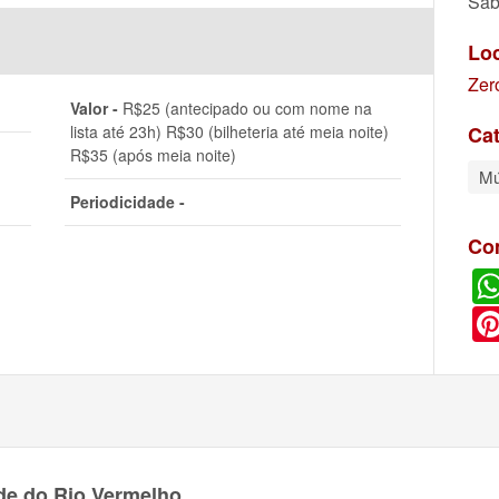
Sáb
Lo
Zer
Valor -
R$25 (antecipado ou com nome na
lista até 23h) R$30 (bilheteria até meia noite)
Cat
R$35 (após meia noite)
Mú
Periodicidade -
Co
de do Rio Vermelho