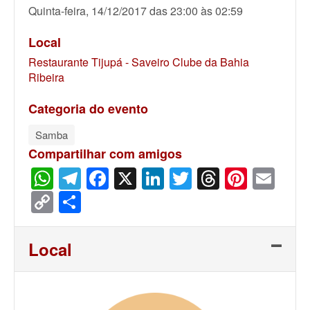
Quinta-feira, 14/12/2017 das 23:00 às 02:59
Local
Restaurante Tijupá - Saveiro Clube da Bahia
Ribeira
Categoria do evento
Samba
Compartilhar com amigos
WhatsApp
Telegram
Facebook
X
LinkedIn
Twitter
Threads
Pinter
Ema
Copy
Share
Link
Local