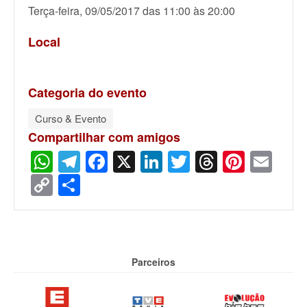
Terça-feira, 09/05/2017 das 11:00 às 20:00
Local
Categoria do evento
Curso & Evento
Compartilhar com amigos
WhatsApp
Telegram
Facebook
X
LinkedIn
Twitter
Threads
Pinter
Ema
Copy
Share
Link
Parceiros