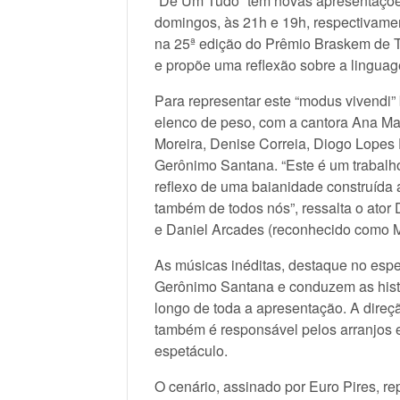
“De Um Tudo” tem novas apresentações
domingos, às 21h e 19h, respectivamen
na 25ª edição do Prêmio Braskem de Te
e propõe uma reflexão sobre a lingua
Para representar este “modus vivendi”
elenco de peso, com a cantora Ana Mam
Moreira, Denise Correia, Diogo Lopes F
Gerônimo Santana. “Este é um trabalh
reflexo de uma baianidade construída 
também de todos nós”, ressalta o ator
e Daniel Arcades (reconhecido como M
As músicas inéditas, destaque no espe
Gerônimo Santana e conduzem as histór
longo de toda a apresentação. A dire
também é responsável pelos arranjos 
espetáculo.
O cenário, assinado por Euro Pires, re