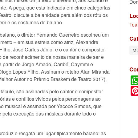
 nos meses de janeiro e fevereiro, aos sábado e
Dom
te. A peça, que está indicada em cinco categorias
atro, discute a baianidade para além dos rótulos
Lo
gem e os costumes do baiano.
Tea
 baiano, o diretor Fernando Guerreiro escolheu um
Cat
etto – em sua estreia como atriz, Alexandre
ilho, José Carlos Júnior e o cantor e compositor
Mu
o de reconhecimento da nossa maneira de ser e
a partir de Jorge Amado, Caribé, Caymmi e
Co
 Diogo Lopes Filho. Assinam o roteiro Alan Miranda
elhor Autor no Prêmio Braskem de Teatro 2017),
táculo, são assinadas pelo cantor e compositor
ias e conflitos vividos pelos personagens ao
ção musical é assinada por Yacoce Simões, que
e pela execução das músicas durante todo o
produz e resgata um lugar tipicamente baiano: as