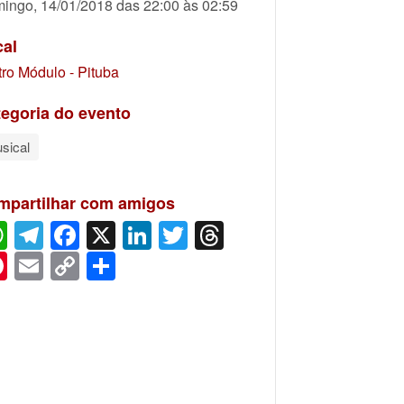
ingo, 14/01/2018 das 22:00 às 02:59
cal
tro Módulo - Pituba
egoria do evento
sical
mpartilhar com amigos
WhatsApp
Telegram
Facebook
X
LinkedIn
Twitter
Threads
Pinterest
Email
Copy
Share
Link