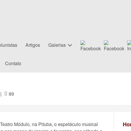
lunistas
Artigos
Galerias
Contato
|
89
Hor
eatro Módulo, na Pituba, o espetáculo musical