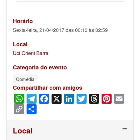
Horário
Sexta-feira, 21/04/2017 das 00:10 às 02:59
Local
Uci Orient Barra
Categoria do evento
Comédia
Compartilhar com amigos
WhatsApp
Telegram
Facebook
X
LinkedIn
Twitter
Threads
Pinter
Ema
Copy
Share
Link
Local