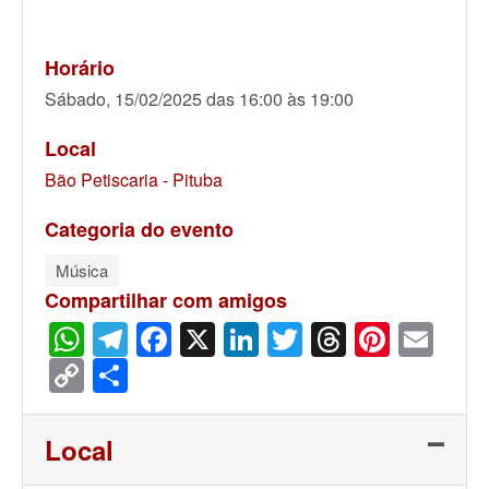
Horário
Sábado, 15/02/2025 das 16:00 às 19:00
Local
Bão Petiscaria - Pituba
Categoria do evento
Música
Compartilhar com amigos
WhatsApp
Telegram
Facebook
X
LinkedIn
Twitter
Threads
Pinter
Ema
Copy
Share
Link
Local