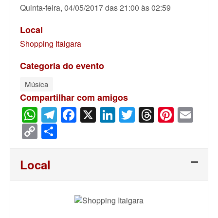
Quinta-feira, 04/05/2017 das 21:00 às 02:59
Local
Shopping Itaigara
Categoria do evento
Música
Compartilhar com amigos
WhatsApp
Telegram
Facebook
X
LinkedIn
Twitter
Threads
Pinter
Ema
Copy
Share
Link
Local