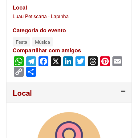
Local
Luau Petiscaria - Lapinha
Categoria do evento
Festa
Música
Compartilhar com amigos
WhatsApp
Telegram
Facebook
X
LinkedIn
Twitter
Threads
Pinter
Ema
Copy
Share
Link
Local