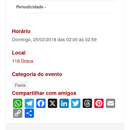
Periodicidade -
Horário
Domingo, 25/02/2018 das 02:00 às 02:59
Local
116 Graus
Categoria do evento
Festa
Compartilhar com amigos
WhatsApp
Telegram
Facebook
X
LinkedIn
Twitter
Threads
Pinter
Ema
Copy
Share
Link