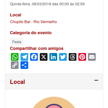
Quinta-feira, 08/03/2018 das 00:00 às 02:59
Local
Chupito Bar - Rio Vermelho
Categoria do evento
Festa
Compartilhar com amigos
WhatsApp
Telegram
Facebook
X
LinkedIn
Twitter
Threads
Pinter
Ema
Copy
Share
Link
Local