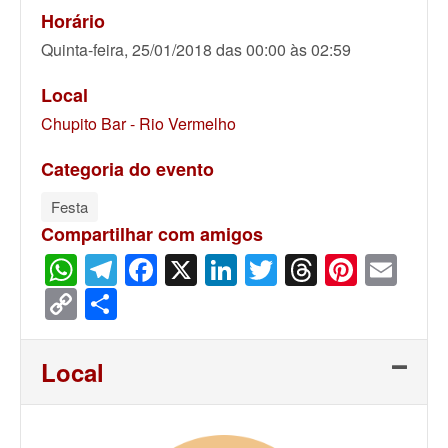
Horário
Quinta-feira, 25/01/2018 das 00:00 às 02:59
Local
Chupito Bar - Rio Vermelho
Categoria do evento
Festa
Compartilhar com amigos
WhatsApp
Telegram
Facebook
X
LinkedIn
Twitter
Threads
Pinter
Ema
Copy
Share
Link
Local