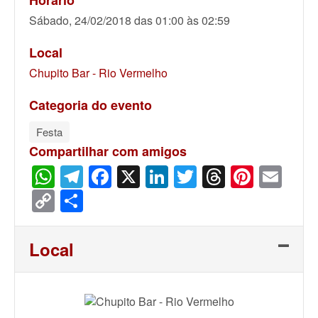
Horário
Sábado, 24/02/2018 das 01:00 às 02:59
Local
Chupito Bar - Rio Vermelho
Categoria do evento
Festa
Compartilhar com amigos
WhatsApp
Telegram
Facebook
X
LinkedIn
Twitter
Threads
Pinter
Ema
Copy
Share
Link
Local