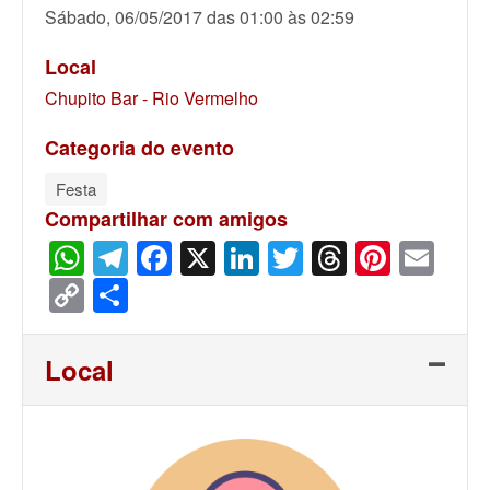
Sábado, 06/05/2017 das 01:00 às 02:59
Local
Chupito Bar - Rio Vermelho
Categoria do evento
Festa
Compartilhar com amigos
WhatsApp
Telegram
Facebook
X
LinkedIn
Twitter
Threads
Pinter
Ema
Copy
Share
Link
Local