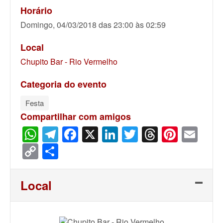
Horário
Domingo, 04/03/2018 das 23:00 às 02:59
Local
Chupito Bar - Rio Vermelho
Categoria do evento
Festa
Compartilhar com amigos
WhatsApp
Telegram
Facebook
X
LinkedIn
Twitter
Threads
Pinter
Ema
Copy
Share
Link
Local