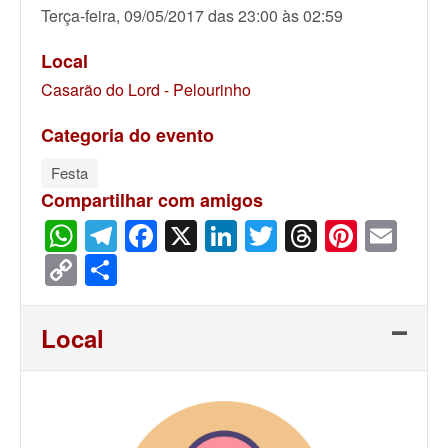
Terça-feira, 09/05/2017 das 23:00 às 02:59
Local
Casarão do Lord - Pelourinho
Categoria do evento
Festa
Compartilhar com amigos
WhatsApp
Telegram
Facebook
X
LinkedIn
Twitter
Threads
Pinter
Ema
Copy
Share
Link
Local