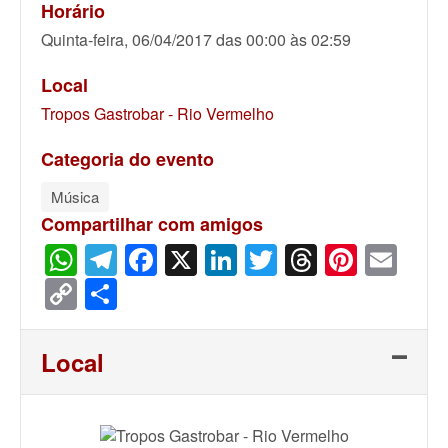
Horário
Quinta-feira, 06/04/2017 das 00:00 às 02:59
Local
Tropos Gastrobar - Rio Vermelho
Categoria do evento
Música
Compartilhar com amigos
WhatsApp
Telegram
Facebook
X
LinkedIn
Twitter
Threads
Pinter
Ema
Copy
Share
Link
Local