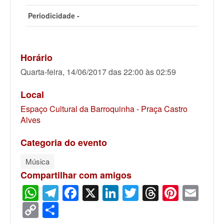
Periodicidade -
Horário
Quarta-feira, 14/06/2017 das 22:00 às 02:59
Local
Espaço Cultural da Barroquinha - Praça Castro
Alves
Categoria do evento
Música
Compartilhar com amigos
WhatsApp
Telegram
Facebook
X
LinkedIn
Twitter
Threads
Pinter
Ema
Copy
Share