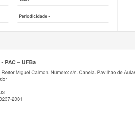
Periodicidade -
e - PAC – UFBa
. Reitor Miguel Calmon. Número: s/n. Canela. Pavilhão de Aul
dor
a
03
)3237-2331