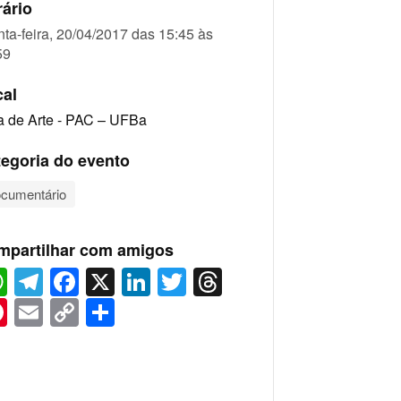
ário
nta-feira, 20/04/2017 das 15:45 às
59
cal
a de Arte - PAC – UFBa
egoria do evento
cumentário
mpartilhar com amigos
WhatsApp
Telegram
Facebook
X
LinkedIn
Twitter
Threads
Pinterest
Email
Copy
Share
Link