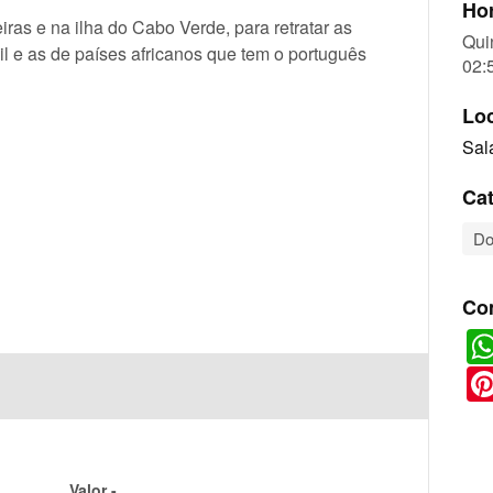
Hor
iras e na ilha do Cabo Verde, para retratar as
Qui
il e as de países africanos que tem o português
02:
Lo
Sal
Cat
Do
Co
Valor -