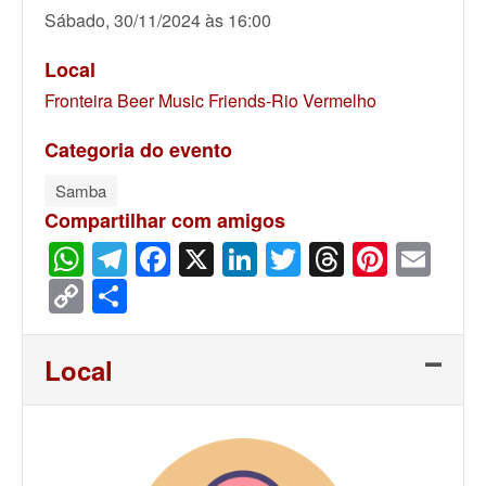
Sábado, 30/11/2024 às 16:00
Local
Fronteira Beer Music Friends-Rio Vermelho
Categoria do evento
Samba
Compartilhar com amigos
WhatsApp
Telegram
Facebook
X
LinkedIn
Twitter
Threads
Pinter
Ema
Copy
Share
Link
Local