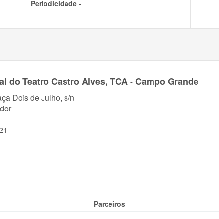
Periodicidade -
pal do Teatro Castro Alves, TCA - Campo Grande
aça Dois de Julho, s/n
dor
a
21
Parceiros