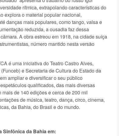
Soldado” apresenta o trabalho do russo Igor
ersidade rítmica, extrapolando características do
 explora o material popular nacional,
até danças mais populares, como tango, valsa e
umentação reduzida, a ousadia faz dessa
câmara. A obra estreou em 1918, na cidade suíça
strumentistas, número mantido nesta versão
A é uma iniciativa do Teatro Castro Alves,
(Funceb) e Secretaria de Cultura do Estado da
m ampliar e diversificar o seu público
 espetáculos qualificados, das mais diversas
m mais de 140 edições e cerca de 200 mil
ntações de música, teatro, dança, circo, cinema,
ticas, da Bahia, do Brasil e do mundo.
a Sinfônica da Bahia em: