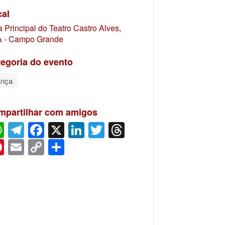
cal
a Principal do Teatro Castro Alves,
 - Campo Grande
egoria do evento
nça
mpartilhar com amigos
WhatsApp
Telegram
Facebook
X
LinkedIn
Twitter
Threads
Pinterest
Email
Copy
Share
Link