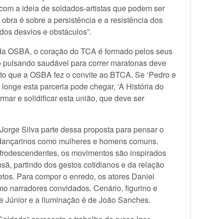
 com a ideia de soldados-artistas que podem ser
A obra é sobre a persistência e a resistência dos
dos desvios e obstáculos”.
co da OSBA, o coração do TCA é formado pelos seus
ão pulsando saudável para correr maratonas deve
uito que a OSBA fez o convite ao BTCA. Se ‘Pedro e
 longe esta parceria pode chegar, ‘A História do
rmar e solidificar esta união, que deve ser
 Jorge Silva parte dessa proposta para pensar o
os dançarinos como mulheres e homens comuns.
afrodescendentes, os movimentos são inspirados
sã, partindo dos gestos cotidianos e da relação
tos. Para compor o enredo, os atores Daniel
mo narradores convidados. Cenário, figurino e
 Júnior e a iluminação é de João Sanches.