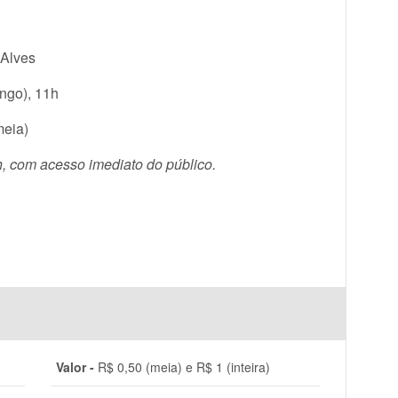
 Alves
ngo), 11h
meia)
h, com acesso imediato do público.
Valor -
R$ 0,50 (meia) e R$ 1 (inteira)