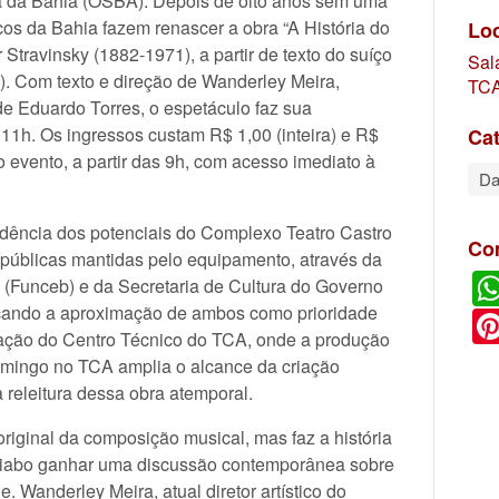
a da Bahia (OSBA). Depois de oito anos sem uma
icos da Bahia fazem renascer a obra “A História do
Lo
Stravinsky (1882-1971), a partir de texto do suíço
Sal
 Com texto e direção de Wanderley Meira,
TCA
de Eduardo Torres, o espetáculo faz sua
11h. Os ingressos custam R$ 1,00 (inteira) e R$
Cat
 evento, a partir das 9h, com acesso imediato à
Da
idência dos potenciais do Complexo Teatro Castro
Co
públicas mantidas pelo equipamento, através da
 (Funceb) e da Secretaria de Cultura do Governo
rçando a aproximação de ambos como prioridade
boração do Centro Técnico do TCA, onde a produção
Domingo no TCA amplia o alcance da criação
 releitura dessa obra atemporal.
riginal da composição musical, mas faz a história
 diabo ganhar uma discussão contemporânea sobre
de. Wanderley Meira, atual diretor artístico do