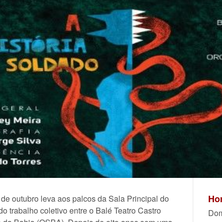
Hor
e outubro leva aos palcos da Sala Principal do
do trabalho coletivo entre o Balé Teatro Castro
Dom