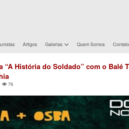
unistas
Artigos
Galerias
Quem Somos
Contat
“A História do Soldado” com o Balé Te
hia
76