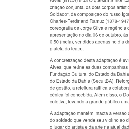
Alves (BTCA) e da Orquestra Sinfônic
criação conjunta, os dois corpos artíst
Soldado”, da composição do russo Igor 
Charles-Ferdinand Ramuz (1878-1947).
coreografia de Jorge Silva e regência 
apresentação no dia 06 de outubro, às 
0,50 (meia), vendidos apenas no dia do
plateia do teatro.
A concretização desta adaptação é ev
Alves, que reúne as duas companhias 
Fundação Cultural do Estado da Bahia
do Estado da Bahia (SecultBA). Refo
de gestão, a releitura ratifica a cola
cênica foi concebida. Além disso, o 
coletiva, levando a grande público uma
A adaptação mantém intacta a versão o
do soldado que vende seu violino ao
o lugar do artista e da arte na atualida