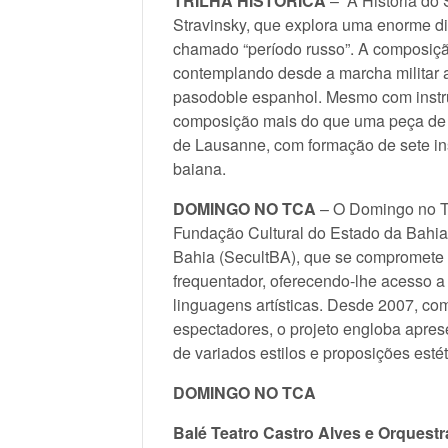
TRILHA HISTÓRICA
– “A História do 
Stravinsky, que explora uma enorme div
chamado “período russo”. A composição
contemplando desde a marcha militar 
pasodoble espanhol. Mesmo com instr
composição mais do que uma peça de 
de Lausanne, com formação de sete in
baiana.
DOMINGO NO TCA
– O Domingo no TC
Fundação Cultural do Estado da Bahia 
Bahia (SecultBA), que se compromete e
frequentador, oferecendo-lhe acesso a
linguagens artísticas. Desde 2007, co
espectadores, o projeto engloba aprese
de variados estilos e proposições esté
DOMINGO NO TCA
Balé Teatro Castro Alves e Orquestr