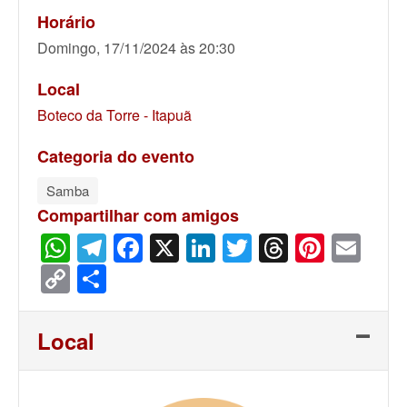
Horário
Domingo, 17/11/2024 às 20:30
Local
Boteco da Torre - Itapuã
Categoria do evento
Samba
Compartilhar com amigos
WhatsApp
Telegram
Facebook
X
LinkedIn
Twitter
Threads
Pinter
Ema
Copy
Share
Link
Local