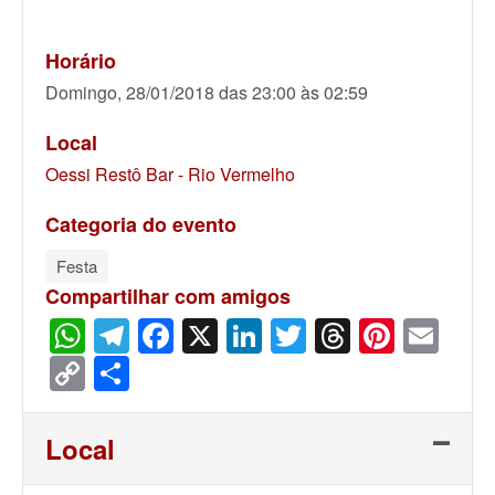
Horário
Domingo, 28/01/2018 das 23:00 às 02:59
Local
Oessi Restô Bar - Rio Vermelho
Categoria do evento
Festa
Compartilhar com amigos
WhatsApp
Telegram
Facebook
X
LinkedIn
Twitter
Threads
Pinter
Ema
Copy
Share
Link
Local