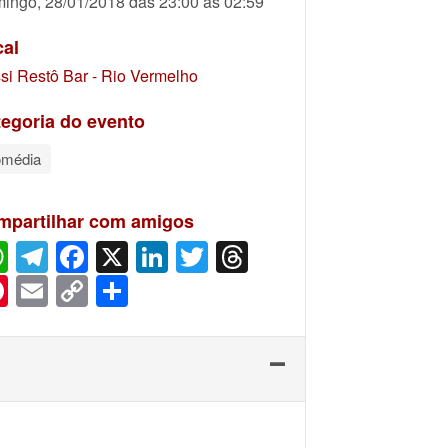
ingo, 28/01/2018 das 23:00 às 02:59
cal
si Restô Bar - Rio Vermelho
egoria do evento
média
mpartilhar com amigos
WhatsApp
Telegram
Facebook
X
LinkedIn
Twitter
Threads
Pinterest
Email
Copy
Share
Link