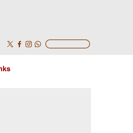
o
nks