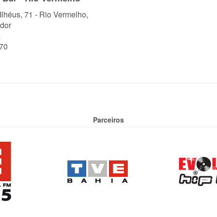
 Ilhéus, 71 - Rio Vermelho,
dor
a
70
Parceiros