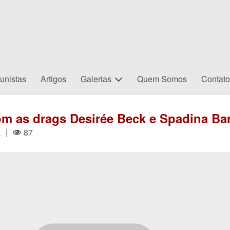
unistas
Artigos
Galerias
Quem Somos
Contat
om as drags Desirée Beck e Spadina Ba
a
|
87