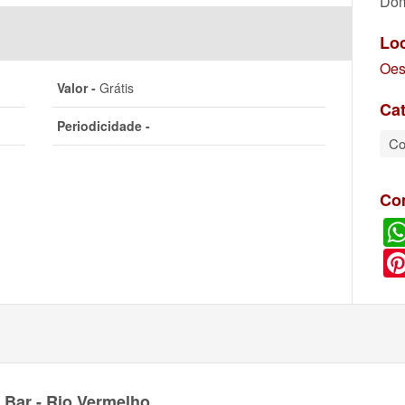
Dom
Lo
Oes
Valor -
Grátis
Cat
Periodicidade -
Co
Co
 Bar - Rio Vermelho