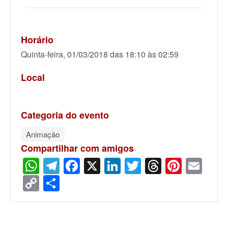
Horário
Quinta-feira, 01/03/2018 das 18:10 às 02:59
Local
Categoria do evento
Animação
Compartilhar com amigos
WhatsApp
Telegram
Facebook
X
LinkedIn
Twitter
Threads
Pinter
Ema
Copy
Share
Link