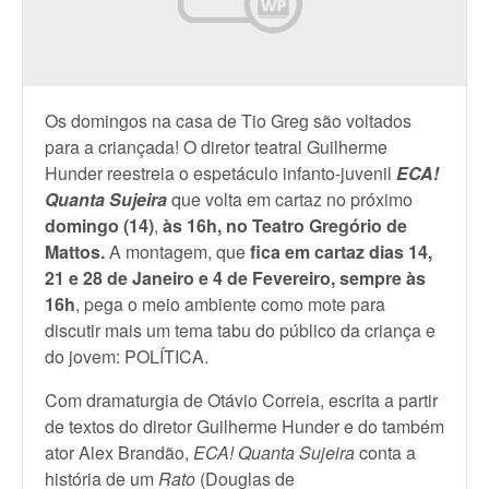
Os domingos na casa de Tio Greg são voltados
para a criançada! O diretor teatral Guilherme
Hunder reestreia o espetáculo infanto-juvenil
ECA!
Quanta Sujeira
que volta em cartaz no próximo
domingo (14)
,
às 16h,
no Teatro Gregório de
Mattos
.
A montagem, que
fica em cartaz dias 14,
21 e 28 de Janeiro e 4 de Fevereiro, sempre às
16h
, pega o meio ambiente como mote para
discutir mais um tema tabu do público da criança e
do jovem: POLÍTICA.
Com dramaturgia de Otávio Correia, escrita a partir
de textos do diretor Guilherme Hunder e do também
ator Alex Brandão,
ECA! Quanta Sujeira
conta a
história de um
Rato
(Douglas de