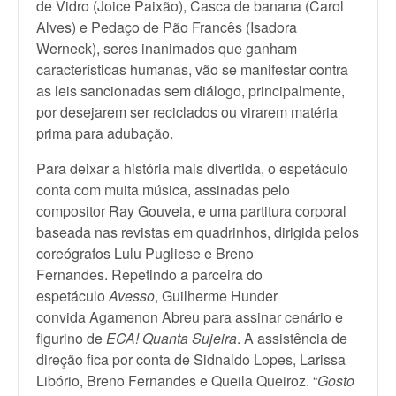
de Vidro (Joice Paixão), Casca de banana (Carol
Alves) e Pedaço de Pão Francês (Isadora
Werneck), seres inanimados que ganham
características humanas, vão se manifestar contra
as leis sancionadas sem diálogo, principalmente,
por desejarem ser reciclados ou virarem matéria
prima para adubação.
Para deixar a história mais divertida, o espetáculo
conta com muita música, assinadas pelo
compositor Ray Gouveia, e uma partitura corporal
baseada nas revistas em quadrinhos, dirigida pelos
coreógrafos Lulu Pugliese e Breno
Fernandes. Repetindo a parceira do
espetáculo
Avesso
, Guilherme Hunder
convida Agamenon Abreu para assinar cenário e
figurino de
ECA! Quanta Sujeira
. A assistência de
direção fica por conta de Sidnaldo Lopes, Larissa
Libório, Breno Fernandes e Queila Queiroz. “
Gosto