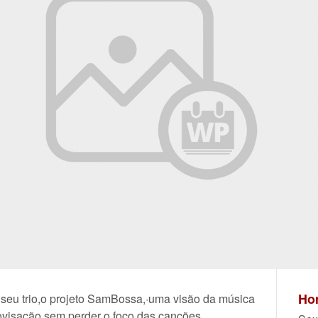
Hor
 seu trio,o projeto SamBossa,·uma visão da música
rovisação,sem perder o foco das canções .