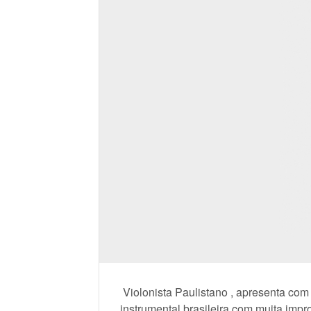
Violonista Paulistano , apresenta com
instrumental brasileira com muita imp