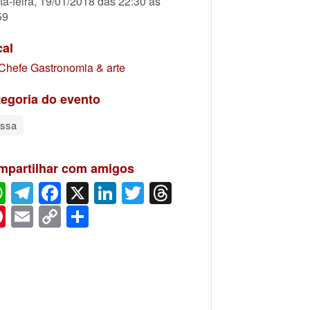
ta-feira, 19/01/2018 das 22:30 às
59
cal
Chefe Gastronomia & arte
egoria do evento
ssa
mpartilhar com amigos
WhatsApp
Telegram
Facebook
X
LinkedIn
Twitter
Threads
Pinterest
Email
Copy
Share
Link