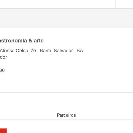
stronomia & arte
 Afonso Célso, 70 - Barra, Salvador - BA
dor
a
80
Parceiros