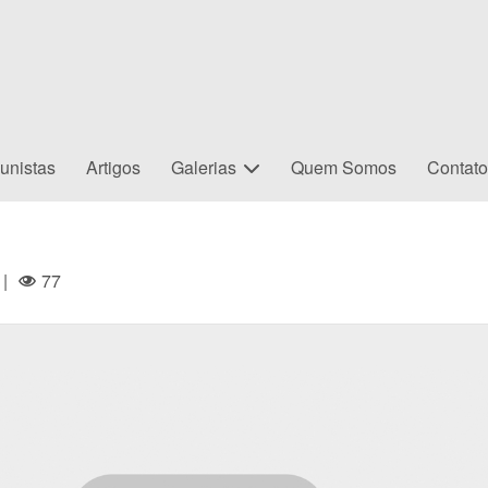
unistas
Artigos
Galerias
Quem Somos
Contat
|
77