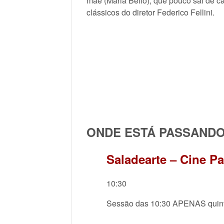
mãe (Maria Bello), que pouco sai de c
clássicos do diretor Federico Fellini.
ONDE ESTÁ PASSAND
Saladearte – Cine P
10:30
Sessão das 10:30 APENAS quint