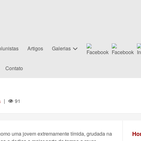
lunistas
Artigos
Galerias
Contato
a
|
91
Hor
 como uma jovem extremamente tímida, grudada na