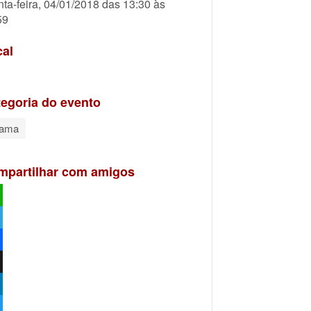
nta-feira, 04/01/2018 das 13:30 às
59
cal
egoria do evento
rama
mpartilhar com amigos
atsApp
egram
ebook
kedIn