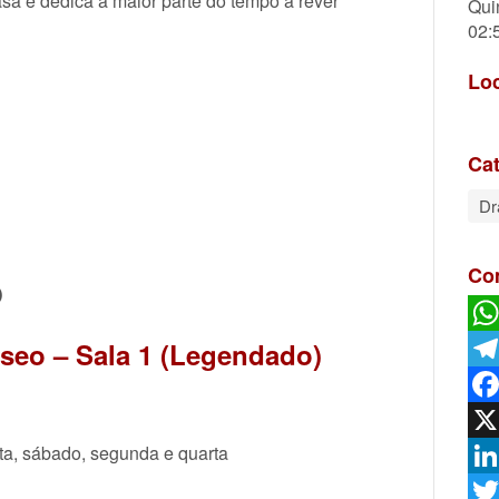
asa e dedica a maior parte do tempo a rever
Qui
02:
Lo
Cat
D
Co
O
aseo – Sala 1 (Legendado)
Wh
Tel
Fac
a, sábado, segunda e quarta
X
Lin