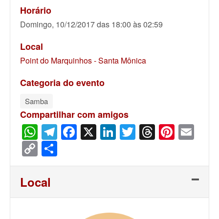
Horário
Domingo, 10/12/2017 das 18:00 às 02:59
Local
Point do Marquinhos - Santa Mônica
Categoria do evento
Samba
Compartilhar com amigos
WhatsApp
Telegram
Facebook
X
LinkedIn
Twitter
Threads
Pinter
Ema
Copy
Share
Link
Local