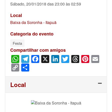
Sábado, 20/01/2018 das 23:00 às 02:59
Local
Baixa da Soronha - Itapuã
Categoria do evento
Festa
Compartilhar com amigos
WhatsApp
Telegram
Facebook
X
LinkedIn
Twitter
Threads
Pinter
Ema
Copy
Share
Link
Local