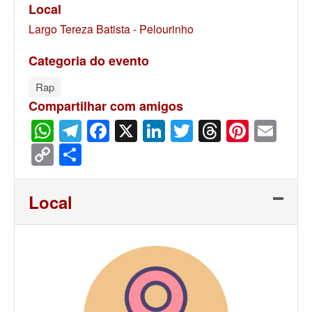
Local
Largo Tereza Batista - Pelourinho
Categoria do evento
Rap
Compartilhar com amigos
WhatsApp
Telegram
Facebook
X
LinkedIn
Twitter
Threads
Pinter
Ema
Copy
Share
Link
Local