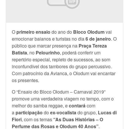
O
primeiro ensaio
do ano do
Bloco Olodum
vai
emocionar baianos e turistas no dia
6 de janeiro
. O
público que marcar presença na
Praça Tereza
Batista
, no
Pelourinho
, poderá conferir um
repertório especial, repleto de sucessos, ao som
inconfundível dos tambores do grupo percussivo.
Com patrocínio da Avianca, o Olodum vai encantar
os presentes.
O “Ensaio do Bloco Olodum – Carnaval 2019”
promove uma verdadeira viagem no tempo, com o
melhor do samba reggae, e
contará
com
a
participação
do
ex-vocalista
do grupo,
Lucas di
Fiori
, com os temas
“As Duas Histórias – O
Perfume das Rosas e Olodum 40 Anos”
.