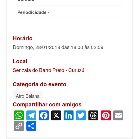
Periodicidade -
Horário
Domingo, 28/01/2018 das 18:00 às 02:59
Local
Senzala do Barro Preto - Curuzú
Categoria do evento
Afro Baiana
Compartilhar com amigos
WhatsApp
Telegram
Facebook
X
LinkedIn
Twitter
Threads
Pinter
Ema
Copy
Share
Link