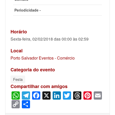
Periodicidade -
Horário
Sexta-feira, 02/02/2018 das 00:00 às 02:59
Local
Porto Salvador Eventos - Comércio
Categoria do evento
Festa
Compartilhar com amigos
WhatsApp
Telegram
Facebook
X
LinkedIn
Twitter
Threads
Pinter
Ema
Copy
Share
Link