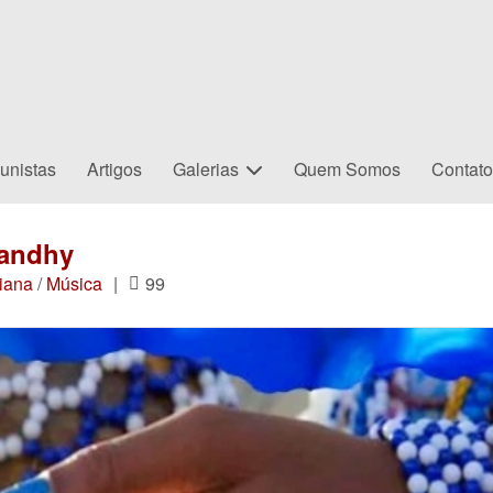
unistas
Artigos
Galerias
Quem Somos
Contat
Gandhy
iana
/
Música
|
99