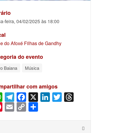
ário
ça-feira, 04/02/2025 às 18:00
cal
e do Afoxé Filhas de Gandhy
egoria do evento
ro Baiana
Música
mpartilhar com amigos
WhatsApp
Telegram
Facebook
X
LinkedIn
Twitter
Threads
Pinterest
Email
Copy
Share
Link