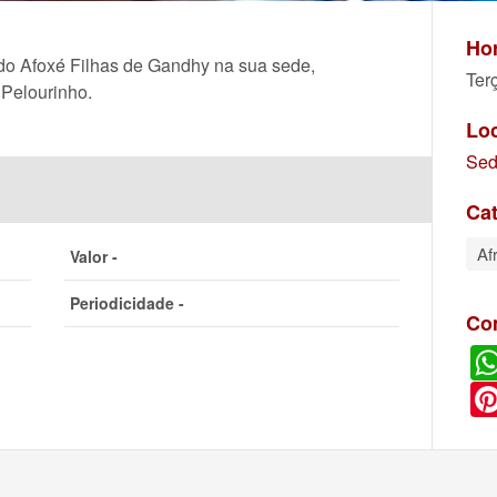
Hor
o do Afoxé Filhas de Gandhy na sua sede,
Ter
 Pelourinho.
Lo
Sed
Cat
Af
Valor -
Periodicidade -
Co