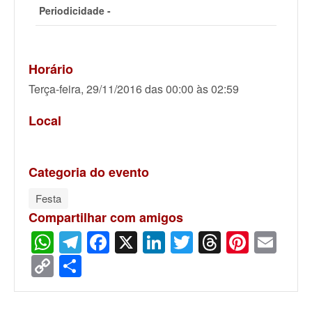
Periodicidade -
Horário
Terça-feira, 29/11/2016 das 00:00 às 02:59
Local
Categoria do evento
Festa
Compartilhar com amigos
WhatsApp
Telegram
Facebook
X
LinkedIn
Twitter
Threads
Pinter
Ema
Copy
Share
Link