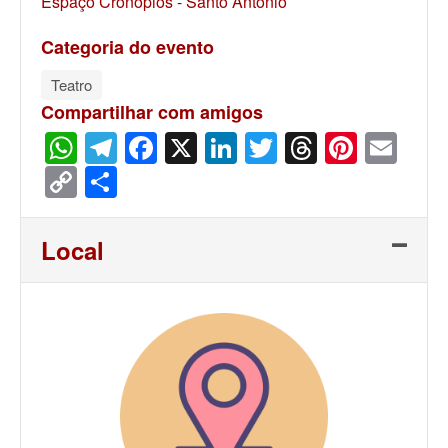
Espaço Cronópios - Santo Antonio
Categoria do evento
Teatro
Compartilhar com amigos
WhatsApp
Telegram
Facebook
X
LinkedIn
Twitter
Threads
Pinter
Ema
Copy
Share
Link
Local