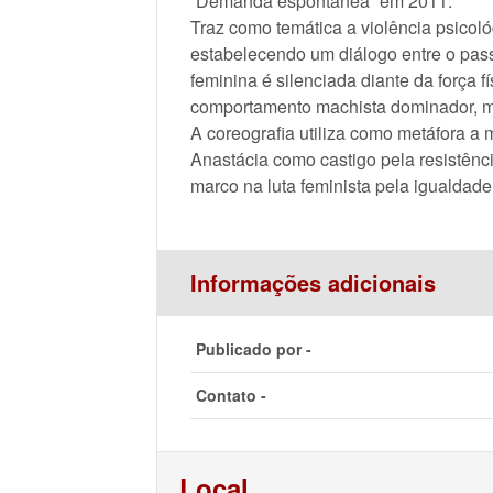
“Demanda espontânea” em 2011.
Traz como temática a violência psicoló
estabelecendo um diálogo entre o pass
feminina é silenciada diante da força f
comportamento machista dominador, me
A coreografia utiliza como metáfora a 
Anastácia como castigo pela resistênci
marco na luta feminista pela igualdade 
Informações adicionais
Publicado por -
Contato -
Local