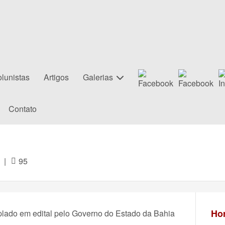
lunistas
Artigos
Galerias
Contato
|
95
Hor
mplado em edital pelo Governo do Estado da Bahia