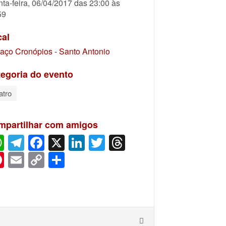
nta-feira, 06/04/2017 das 23:00 às
59
cal
aço Cronópios - Santo Antonio
egoria do evento
atro
mpartilhar com amigos
WhatsApp
Telegram
Facebook
X
LinkedIn
Twitter
Threads
Pinterest
Email
Copy
Share
Link