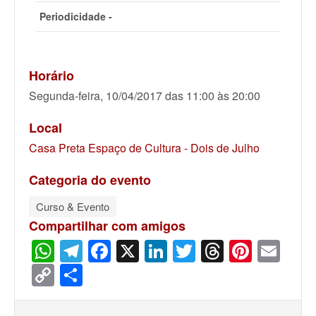
Periodicidade -
Horário
Segunda-feira, 10/04/2017 das 11:00 às 20:00
Local
Casa Preta Espaço de Cultura - Dois de Julho
Categoria do evento
Curso & Evento
Compartilhar com amigos
WhatsApp
Telegram
Facebook
X
LinkedIn
Twitter
Threads
Pinter
Ema
Copy
Share
Link